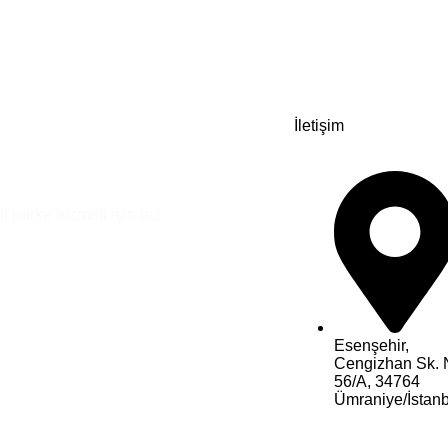
İletişim
i parke hizmeti için biz
Esenşehir,
Cengizhan Sk. 
56/A, 34764
Ümraniye/İstanb