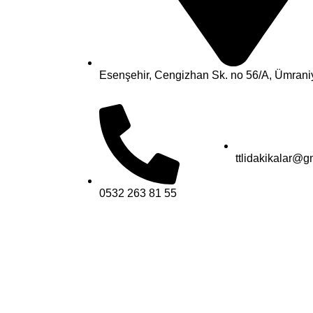
Esenşehir, Cengizhan Sk. no 56/A, Ümraniy
ttlidakikalar@g
0532 263 81 55