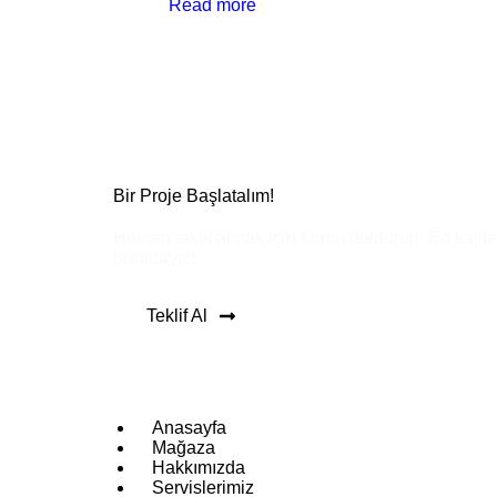
Read more
Bir Proje Başlatalım!
Hemen teklif almak için formu doldurun. En kalitel
buradayız!
Teklif Al
Anasayfa
Mağaza
Hakkımızda
Servislerimiz