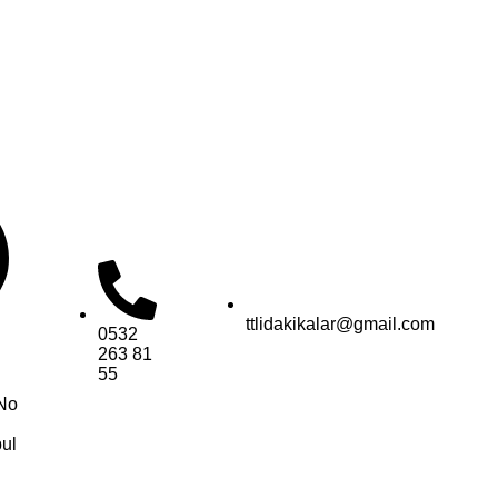
ttlidakikalar@gmail.com
0532
263 81
55
No
ul