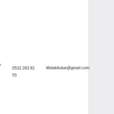
n
ttlidakikalar@gmail.com
0532 263 81
55