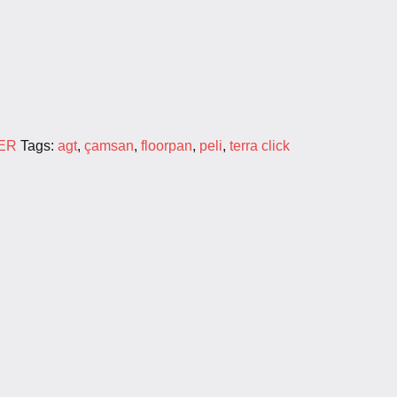
ER
Tags:
agt
,
çamsan
,
floorpan
,
peli
,
terra click