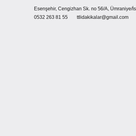
Esenşehir, Cengizhan Sk. no 56/A, Ümraniye/İs
0532 263 81 55
ttlidakikalar@gmail.com