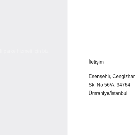
i parke hizmeti için biz
İletişim
Esenşehir, Cengizha
Sk. No 56/A, 34764
Ümraniye/İstanbul