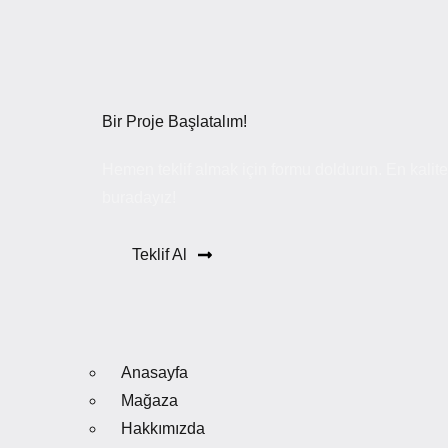
Bir Proje Başlatalım!
Hemen teklif almak için formu doldurun. En kalitel
buradayız!
Teklif Al
Anasayfa
Mağaza
Hakkımızda