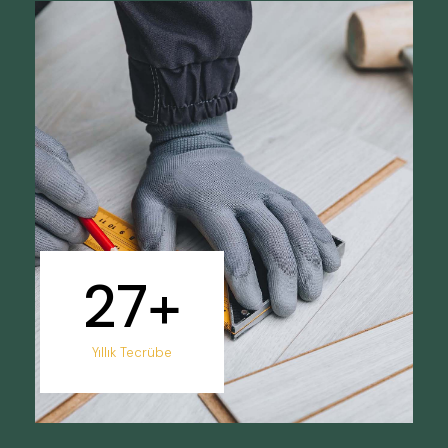
27
+
Yıllık Tecrübe