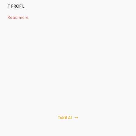
T PROFİL
Read more
Bir Proje Başlatalım!
Hemen teklif almak için formu doldurun. En kaliteli parke
hizmeti için biz buradayız!
Teklif Al