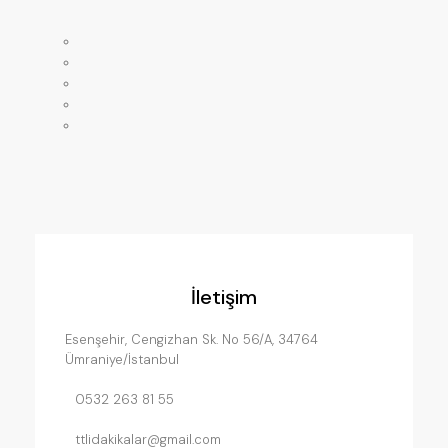
Anasayfa
Mağaza
Hakkımızda
Servislerimiz
İletişim
İletişim
Esenşehir, Cengizhan Sk. No 56/A, 34764
Ümraniye/İstanbul
0532 263 81 55
ttlidakikalar@gmail.com