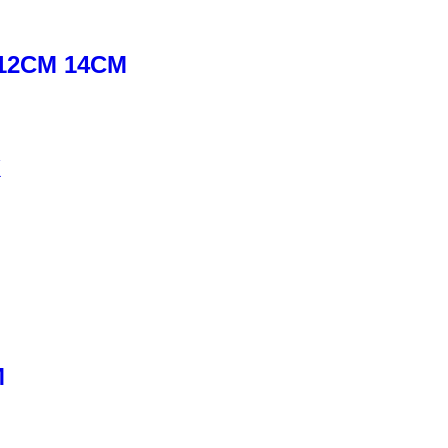
12CM 14CM
K
M