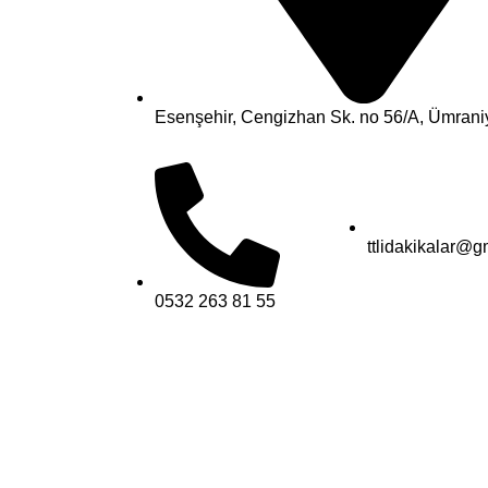
Esenşehir, Cengizhan Sk. no 56/A, Ümraniy
ttlidakikalar@g
0532 263 81 55