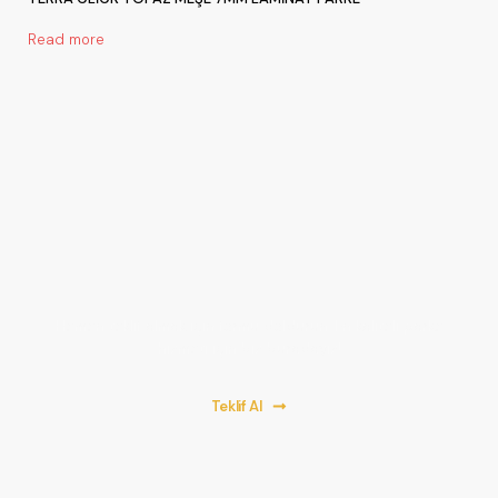
Read more
Bir Proje Başlatalım!
Hemen teklif almak için formu doldurun. En kaliteli parke
hizmeti için biz buradayız!
Teklif Al