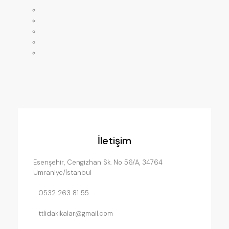
Anasayfa
Mağaza
Hakkımızda
Servislerimiz
İletişim
İletişim
Esenşehir, Cengizhan Sk. No 56/A, 34764
Ümraniye/İstanbul
0532 263 81 55
ttlidakikalar@gmail.com