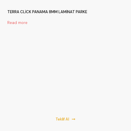
TERRA CLİCK PANAMA 8MM LAMİNAT PARKE
Read more
Bir Proje Başlatalım!
Hemen teklif almak için formu doldurun. En kaliteli parke
hizmeti için biz buradayız!
Teklif Al