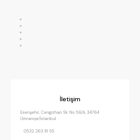
Anasayfa
Mağaza
Hakkımızda
Servislerimiz
İletişim
İletişim
Esenşehir, Cengizhan Sk. No 56/A, 34764
Ümraniye/İstanbul
0532 263 81 55