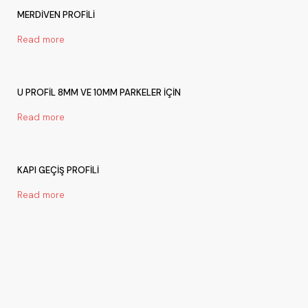
MERDİVEN PROFİLİ
Read more
U PROFİL 8MM VE 10MM PARKELER İÇİN
Read more
KAPI GEÇİŞ PROFİLİ
Read more