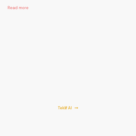
Read more
Bir Proje Başlatalım!
Hemen teklif almak için formu doldurun. En kaliteli parke
hizmeti için biz buradayız!
Teklif Al