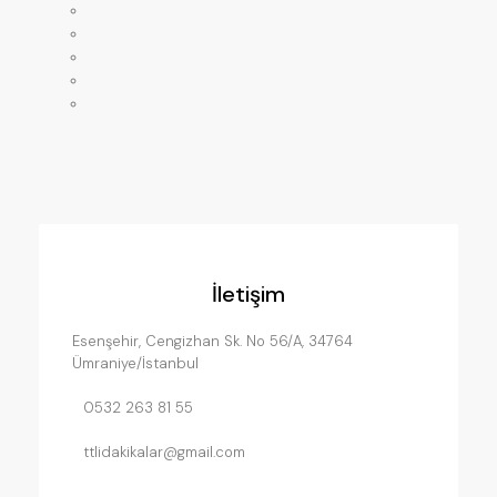
Anasayfa
Mağaza
Hakkımızda
Servislerimiz
İletişim
İletişim
Esenşehir, Cengizhan Sk. No 56/A, 34764
Ümraniye/İstanbul
0532 263 81 55
ttlidakikalar@gmail.com