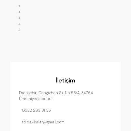
Anasayfa
Mağaza
Hakkımızda
Servislerimiz
İletişim
İletişim
Esenşehir, Cengizhan Sk. No 56/A, 34764
Ümraniye/İstanbul
0532 263 81 55
ttlidakikalar@gmail.com