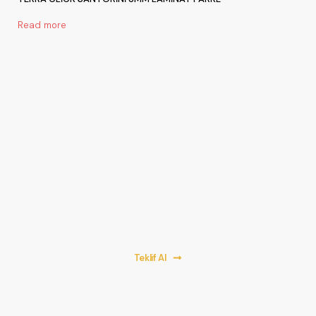
Read more
Bir Proje Başlatalım!
Hemen teklif almak için formu doldurun. En kaliteli parke
hizmeti için biz buradayız!
Teklif Al