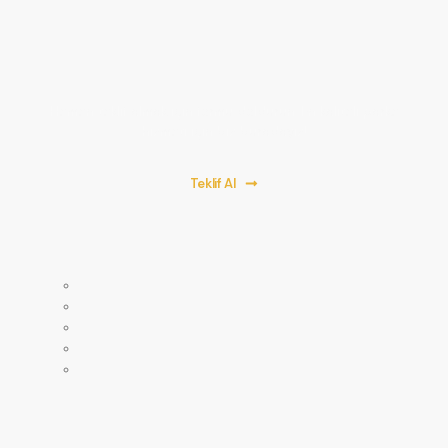
Bir Proje Başlatalım!
Hemen teklif almak için formu doldurun. En kaliteli parke
hizmeti için biz buradayız!
Teklif Al
Anasayfa
Mağaza
Hakkımızda
Servislerimiz
İletişim