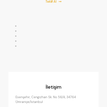
Teklif Al
Anasayfa
Mağaza
Hakkımızda
Servislerimiz
İletişim
İletişim
Esenşehir, Cengizhan Sk. No 56/A, 34764
Ümraniye/İstanbul