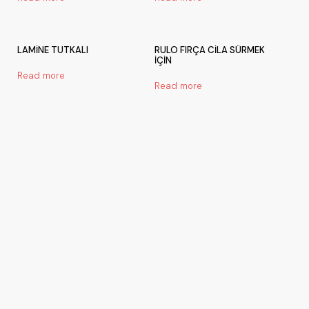
LAMİNE TUTKALI
RULO FIRÇA CİLA SÜRMEK
İÇİN
Read more
Read more
Bir Proje Başlatalım!
Hemen teklif almak için formu doldurun. En kaliteli parke
hizmeti için biz buradayız!