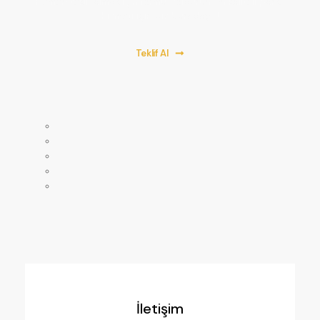
Hemen teklif almak için formu doldurun. En kaliteli parke
hizmeti için biz buradayız!
Teklif Al
Anasayfa
Mağaza
Hakkımızda
Servislerimiz
İletişim
İletişim