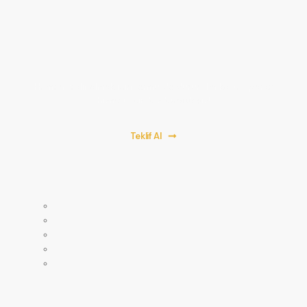
Bir Proje Başlatalım!
Hemen teklif almak için formu doldurun. En kaliteli parke
hizmeti için biz buradayız!
Teklif Al
Anasayfa
Mağaza
Hakkımızda
Servislerimiz
İletişim