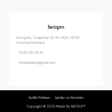
İletişim
Esenşehir, Cengizhan Sk. No 56/A, 34764
Ümraniye/İstanbul
0532 263 81 55
ttlidakikalar@gmail.com
Gizlilik Politikası
Şartlar ve Hizmetler
Copyright © 2023 Made By NEVSOFT