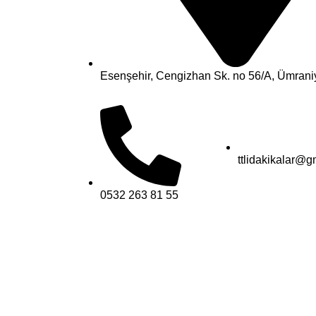
Esenşehir, Cengizhan Sk. no 56/A, Ümraniy
ttlidakikalar@g
0532 263 81 55