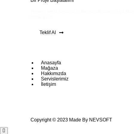
Bir Proje Başlatalım!
Hemen teklif almak için formu doldurun. En kalitel
buradayız!
Teklif Al
Anasayfa
Mağaza
Hakkımızda
Servislerimiz
İletişim
Copyright © 2023 Made By NEVSOFT