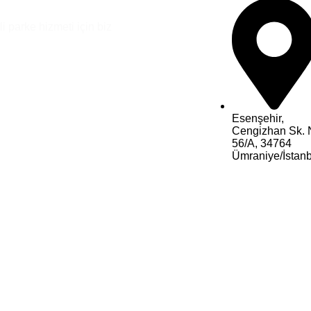
i parke hizmeti için biz
Esenşehir,
Cengizhan Sk. 
56/A, 34764
Ümraniye/İstanb