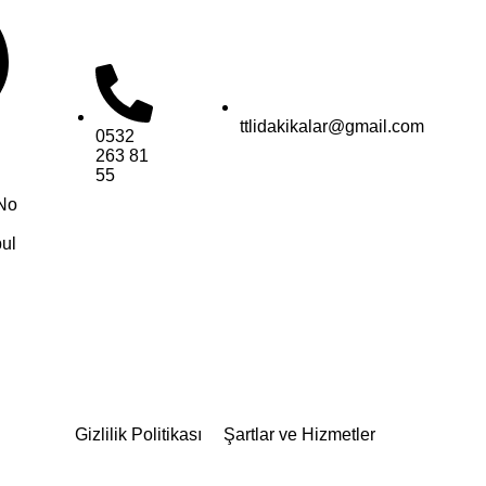
ttlidakikalar@gmail.com
0532
263 81
55
No
ul
Gizlilik Politikası
Şartlar ve Hizmetler